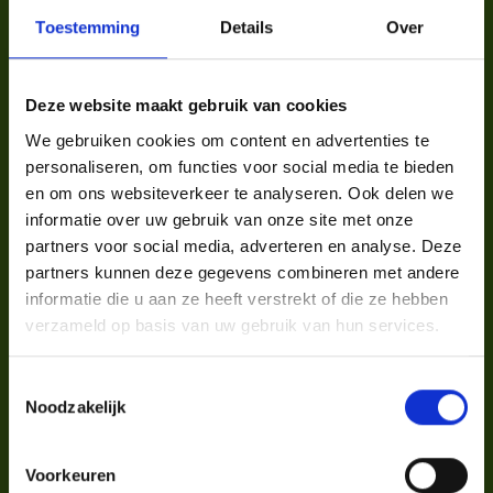
Toestemming
Details
Over
Blog
How you do one thing is
how you do everything
Deze website maakt gebruik van cookies
We gebruiken cookies om content en advertenties te
personaliseren, om functies voor social media te bieden
en om ons websiteverkeer te analyseren. Ook delen we
informatie over uw gebruik van onze site met onze
partners voor social media, adverteren en analyse. Deze
partners kunnen deze gegevens combineren met andere
informatie die u aan ze heeft verstrekt of die ze hebben
verzameld op basis van uw gebruik van hun services.
Toestemmingsselectie
Noodzakelijk
Case
21/1/2026
Voorkeuren
✨ Wat als een