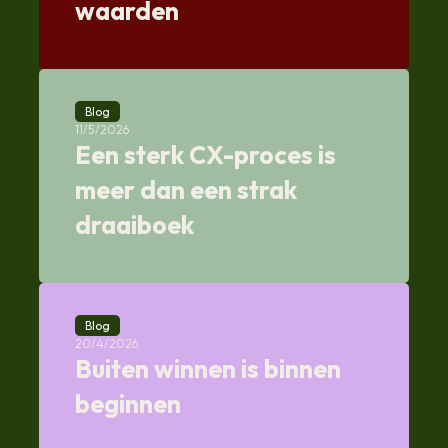
waarden
Blog
11/5/2026
Een sterk CX-proces is
meer dan een strak
draaiboek
Blog
20/4/2026
Buiten winnen is binnen
beginnen