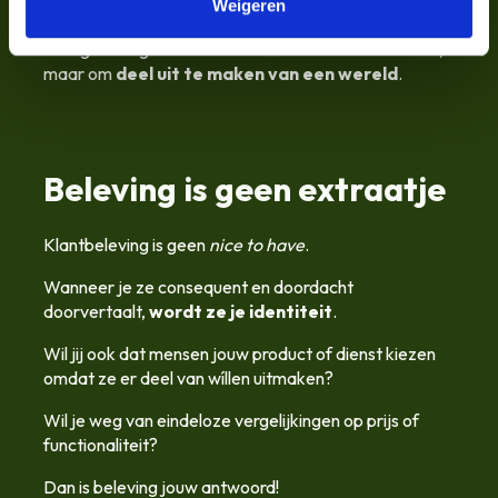
Weigeren
Mensen staan letterlijk én figuurlijk in de rij om een
stevig bedrag neer te tellen. Niet alleen voor muziek,
maar om
deel uit te maken van een wereld
.
Beleving is geen extraatje
Klantbeleving is geen
nice to have
.
Wanneer je ze consequent en doordacht
doorvertaalt,
wordt ze je identiteit
.
Wil jij ook dat mensen jouw product of dienst kiezen
omdat ze er deel van wíllen uitmaken?
Wil je weg van eindeloze vergelijkingen op prijs of
functionaliteit?
Dan is beleving jouw antwoord!