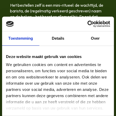
Het bestellen zelf is een mini-ritueel: de wachttijd, de
barista, de (regelmatig verkeerd geschreven) naam
op de beker… het hoort er allemaal bij. En net dat
levert massa’s gedeelde foto’s, stories en posts op.
Marketing, gedragen door de klant zelf. Sterker
wordt het niet.
Toestemming
Details
Over
Deze website maakt gebruik van cookies
Nike: deel worden van een
We gebruiken cookies om content en advertenties te
missie
personaliseren, om functies voor social media te bieden
en om ons websiteverkeer te analyseren. Ook delen we
informatie over uw gebruik van onze site met onze
Ook bij Nike koop je geen loopschoenen of
partners voor social media, adverteren en analyse. Deze
sportkledij.
partners kunnen deze gegevens combineren met andere
Je koopt een
mentale boost
, een mindset.
Just do
informatie die u aan ze heeft verstrekt of die ze hebben
it.
verzameld op basis van uw gebruik van hun services.